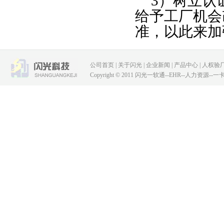
3）树立认
给予工厂机会
准，以此来加
公司首页
|
关于闪光
|
企业新闻
|
产品中心
|
人权验
Copyright © 2011 闪光一软通--EHR--人力资源--