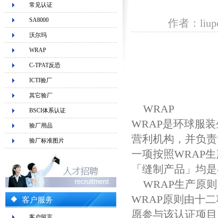
常见认证
SA8000
作者：liup
沃尔玛
WRAP
C-TPAT反恐
ICTI验厂
其它验厂
WRAP
BSCI体系认证
WRAP是环球服
验厂用品
营利机构，并负责
验厂标准图片
一项按照WRAP
「缝制产品」均是
WRAP生产原则
WRAP原则由十
客户服务
愿参与该认证项目
客户留言