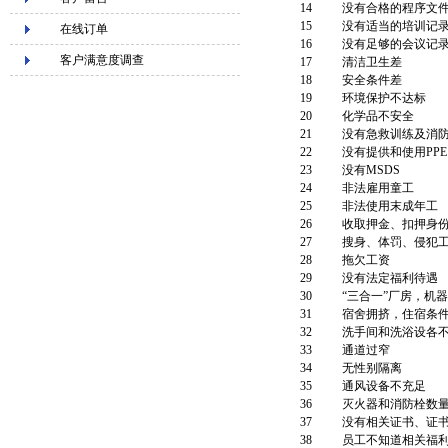
14
没有合格的程序文
15
没有适当的培训记
在线订单
16
没有足够的会议记
客户满意度调查
17
清洁卫生差
18
安全条件差
19
环境保护不达标
20
化学品不安全
21
没有急救训练及消
22
没有提供和使用PPE
23
没有MSDS
24
非法雇用童工
25
非法使用末成年工
26
收取押金、扣押身
27
搜身、体罚、侵犯
28
拖欠工资
29
没有法定福利待遇
30
“三合一”厂房，机
31
宿舍拥挤，住宿条
32
洗手间和洗浴设各
33
通道过窄
34
无性别隔离
35
通风设备不充足
36
灭火器和消防栓数
37
没有相关证书、证
38
员工不知道相关福