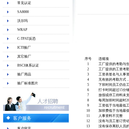
常见认证
SA8000
沃尔玛
WRAP
C-TPAT反恐
ICTI验厂
其它验厂
序号
违规项
1
工厂提供的考勤与
BSCI体系认证
2
工厂提供的工资考
验厂用品
3
工资表签名与人事
4
无有效的考勤方式
验厂标准图片
5
下班时间员工仍在
6
打卡时间超过15分
7
放假或停工待料未
8
每周加班时间超时2
9
工资低于当地最低
10
加班费低于当地最
11
人事资料不完整
客户服务
12
没有与员工签订劳
13
没有保存离职人员
客户留言