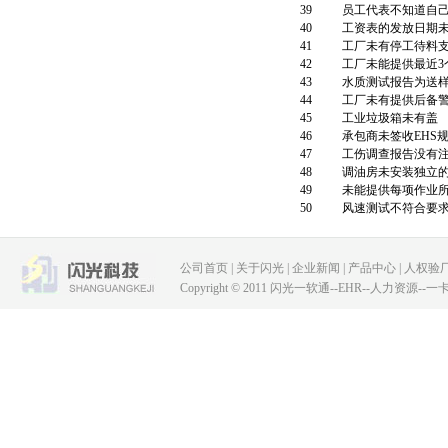
39
员工代表不知道自
40
工资表的发放日期
41
工厂未有停工待料
42
工厂未能提供最近3
43
水质测试报告为送
44
工厂未有提供后备
45
工业垃圾箱未有盖
46
承包商未签收EHS
47
工伤调查报告没有
48
调油房未安装独立
49
未能提供每项作业所
50
风速测试不符合要
公司首页
|
关于闪光
|
企业新闻
|
产品中心
|
人权验
Copyright © 2011 闪光一软通--EHR--人力资源--