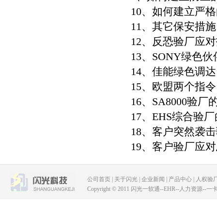
10、如何建立严
11、其它保安措施
12、反恐验厂应
13、SONY绿色
14、佳能绿色调
15、欧盟两个指令
16、SA8000
17、EHS综合
18、客户突然袭
19、客户验厂应
公司首页
|
关于闪光
|
企业新闻
|
产品中心
|
人权验
Copyright © 2011 闪光一软通--EHR--人力资源--