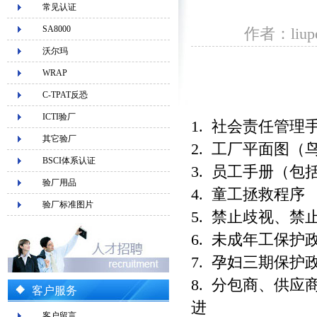
常见认证
SA8000
作者：liup
沃尔玛
WRAP
C-TPAT反恐
ICTI验厂
1. 社会责任管理
其它验厂
2. 工厂平面图（
BSCI体系认证
3. 员工手册（
验厂用品
4. 童工拯救程序
验厂标准图片
5. 禁止歧视、禁
6. 未成年工保护
7. 孕妇三期保
8. 分包商、供
客户服务
进
客户留言