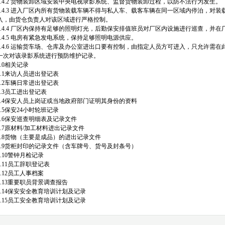
4.4.2 货物装卸区域安装中央电视录影系统、监督货物装卸过程，以防不法行为发生。
4.4.3 进入厂区内所有货物装载车辆不得与私人车、载客车辆在同一区域内停泊，对
入，由货仓负责人对该区域进行严格控制。
4.4.4 厂区内保持有足够的照明灯光，后勤保安排值班员对厂区内设施进行巡查，并
4.4.5 电房有紧急发电系统，保持足够照明电源供应。
4.4.6 运输货车场、仓库及办公室进出口要有控制，由指定人员方可进入，只允许需
一次对该录影系统进行预防维护记录。
5.0相关记录
5.1来访人员进出登记表
5.2车辆日常进出登记表
5.3员工进出登记表
5.4保安人员上岗证或当地政府部门证明其身份的资料
5.5保安24小时轮班记录
5.6保安巡查明细表及记录文件
5.7原材料/加工材料进出记录文件
5.8货物（主要是成品）的进出记录文件
5.9货柜封印的记录文件（含车牌号、货号及封条号）
5.10警钟月检记录
5.11员工辞职登记表
5.12员工人事档案
5.13重要职员背景调查报告
5.14保安安全教育培训计划及记录
5.15员工安全教育培训计划及记录