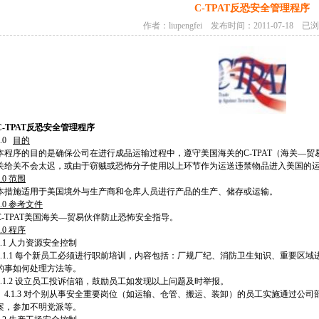
C-TPAT反恐安全管理程序
作者：liupengfei 发布时间：2011-07-18 已
C-TPAT
反恐安全管理程序
1.0
目的
本程序的目的是确保公司在进行成品运输过程中，遵守美国海关的C-TPAT（海关—
关给关不会太迟，或由于窃贼或恐怖分子使用以上环节作为运送违禁物品进入美国的
.0
范围
本措施适用于美国境外与生产商和仓库人员进行产品的生产、储存或运输。
.0
参考文件
C-TPAT美国海关—贸易伙伴防止恐怖安全指导。
.0
程序
4.1 人力资源安全控制
4.1.1 每个新员工必须进行职前培训，内容包括：厂规厂纪、消防卫生知识、重要区
的事如何处理方法等。
4.1.2 设立员工投诉信箱，鼓励员工如发现以上问题及时举报。
4.1.3 对个别从事安全重要岗位（如运输、仓管、搬运、装卸）的员工实施通过公
案，参加不明党派等。