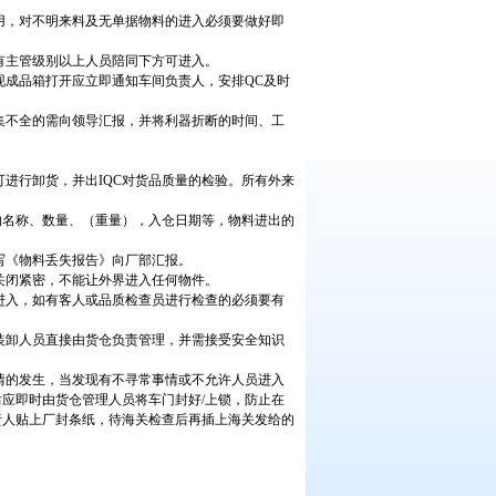
使用，对不明来料及无单据物料的进入必须要做好即
要有主管级别以上人员陪同下方可进入。
发现成品箱打开应立即通知车间负责人，安排QC及时
收集不全的需向领导汇报，并将利器折断的时间、工
方可进行卸货，并出IQC对货品质量的检验。所有外来
物料的名称、数量、（重量），入仓日期等，物料进出的
填写《物料丢失报告》向厂部汇报。
璃关闭紧密，不能让外界进入任何物件。
便进入，如有客人或品质检查员进行检查的必须要有
，装卸人员直接由货仓负责管理，并需接受安全知识
事情的发生，当发现有不寻常事情或不允许人员进入
应即时由货仓管理人员将车门封好/上锁，防止在
责人贴上厂封条纸，待海关检查后再插上海关发给的