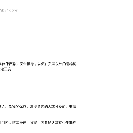
浏览：1353次
贸易伙伴反恐）安全指导，以便在美国以外的运输海
运输工具。
域进入、货物的保存。发现异常的人或可疑的。非法
司部门协助核其身份、背景、方要确认其有否犯罪档