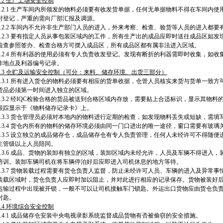
.2
生产工场安全控制
4.2.1 生产车间内所领发的物料必须要有收发货单据，任何无单据物料不得在车间内
时登记，严重的需向厂部汇报及调源。
4.2.2 车间内不允许非生产部门人员的进入，外来考察、检查、验货等人员的进入都
4.2.3 要有指定人员从事包装区域内的工作，所有生产出的成品应即时送往成品区如
检查参照签办、检查合格方可摆入成品区，所有成品区都有属非法进入区域。
4.2.4 所有利器的使用必须有专人负责收发登记。发现有断折的利器需即时收集，如
作地点及利器编号记录。
.3
仓贮及运输安全控制（可分：来料、储存环境、出货三部分）
4.3.1 所有进入货仓的物料必须要有相应的货单收据，仓管人员核实来货与货单一致
货品必须第一时间进入独立的区域。
4.3.2 经IQC检验合格的货品被送到合格区域内存放，需要贴上合适标识，显示其
跟踪显示于《物料储存记录卡》上。
4.3.3 货仓管理员必须对本地内的物料进行定期的检查，如发现物料丢失或短缺，需
4.3.4 货仓内所有的物料的储存环境必须由同一门口进出的唯一途径，窗口需要有玻
4.3.5 设立独立的成品储存仓，成品储存仓有专人负责管理，任何人未经许可不得随
主管级以上人员陪同。
4.3.6 成品、货物的装卸有独立的区域，装卸区域内未经允许，人员及车辆不得进入
培训。装卸车辆司机在将车辆停泊好后应即进入司机休息的地方等待。
4.3.7 货物装载过程需要有货仓负责人监督，防止未经许可人员、车辆的进入及异常
装载区域时，货仓负责人应即时加以阻止，并对此进行相应的记录保存。货物被装好后
运输过程中出现被开锁，一般不可以让司机接触车门锁匙。外运出口货物应由货仓负
封匙。
.4
环境综合安全控制
4.4.1 成品储存仓安装中央电视录影系统监督成品货物有否被偷窃的安全措施。