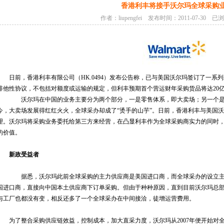
香港利丰将接手沃尔玛全球采购
作者：liupengfei 发布时间：2011-07-30 已
日前，香港利丰有限公司（HK.0494）发布公告称，已与美国沃尔玛签订了一
排他性协议，不包括对额度或运输的规定，但利丰预期首个营运财年采购货品将达20
沃尔玛在中国的业务主要分为两个部分，一是零售体系，即大卖场；另一个是采
今，大卖场发展得红红火火，全球采办却成了“烫手的山芋”。日前，香港利丰与美国
理。沃尔玛将采购业务委托给第三方来经营，在凸显利丰作为全球采购商实力的同时
的价值。
新政受益者
据悉，沃尔玛此前全球采购的主力供应商是美国进口商，而全球采办的设立主
国进口商，直接向中国本土供应商下订单采购。但由于种种原因，直到目前沃尔玛总
与工厂也都没有变，相反还多了一个全球采办在中间接洽，徒增运营费用。
为了整合采购供应链效益，控制成本，加大直采力度，沃尔玛从2007年便开始对全