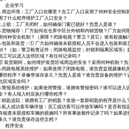
企业学习
1.周边环境：工厂入口在哪里？在工厂入口采用了何种安全控制
用了什么程序维护工厂入口安全？
2.上锁：工厂关闭时，如何确保门窗已锁好？负责人是谁？
3.货物储存：厂方如何在仓库中区分外销和内销货物？厂方如何
用何种安全机制？（屏障？闭路电视？警卫？其它）谁有权接触
4.包装和装货：① 厂方如何确保未获授权人员不会进入包装和
制？（如：警卫检查证件；闭路电视监控；封锁和隔离区域等）
员工可以进入这些区域？有任何记录吗？
② 装货期间，如何维护装货区域周边的安全？采用何种机制？负
5.闭路电视系统维护：如果使用了闭路电视，谁负责监视摄像机
哪些程序？录像带保存多久？负责人是谁？谁负责设备的维护？
此区域安全吗？
6.警报系统维护：如果使用警报，谁拥有警报密码？谁可以进入
全？有人闯入时应执行哪些程序？
7.钥匙追踪：谁拥有工厂的钥匙？发放一套新钥匙的程序是什么
8.私人或访客车辆停放：员工或访客可以停放车辆吗？是否有指
有核查未获授权车辆的措施吗？所有事故都作记录了吗？如果进
多久？谁负责保存这些文档？
程序安全