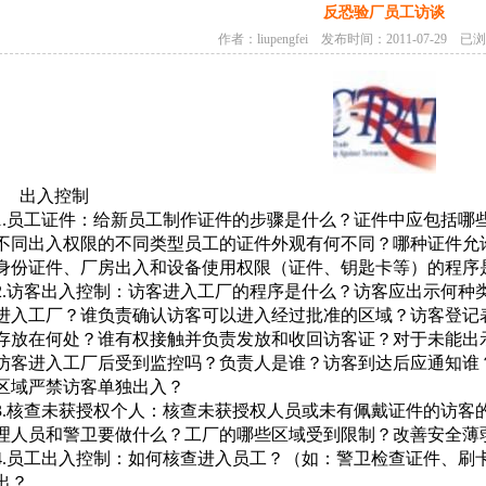
反恐验厂员工访谈
作者：liupengfei 发布时间：2011-07-29 已
出入控制
1.员工证件：给新员工制作证件的步骤是什么？证件中应包括哪
不同出入权限的不同类型员工的证件外观有何不同？哪种证件允
身份证件、厂房出入和设备使用权限（证件、钥匙卡等）的程序
2.访客出入控制：访客进入工厂的程序是什么？访客应出示何种
进入工厂？谁负责确认访客可以进入经过批准的区域？访客登记
存放在何处？谁有权接触并负责发放和收回访客证？对于未能出
访客进入工厂后受到监控吗？负责人是谁？访客到达后应通知谁
区域严禁访客单独出入？
3.核查未获授权个人：核查未获授权人员或未有佩戴证件的访客
理人员和警卫要做什么？工厂的哪些区域受到限制？改善安全薄
4.员工出入控制：如何核查进入员工？（如：警卫检查证件、刷
出？