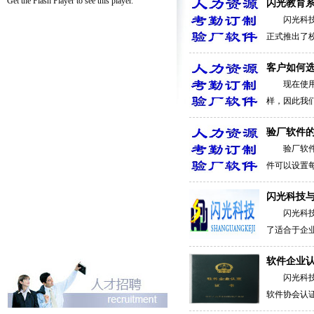
Get the Flash Player
to see this player.
闪光教育
闪光科
正式推出了校
客户如何
现在使
样，因此我们
验厂软件
验厂软
件可以设置每
闪光科技
闪光科
了适合于企业
软件企业
闪光科
软件协会认证